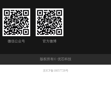
微信公众号
官方微博
版权所有©
优芯科技
京ICP备18057728号