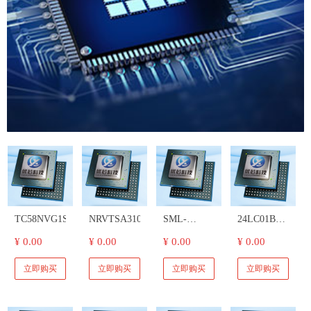
TC58NVG1S3ETA00
NRVTSA3100ET3G
SML-
24LC01BT-
D12M1WT86
I/OT
¥ 0.00
¥ 0.00
¥ 0.00
¥ 0.00
立即购买
立即购买
立即购买
立即购买