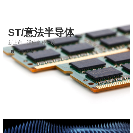
ST/意法半导体
新上市，适应多种环境
查看详情
뀹