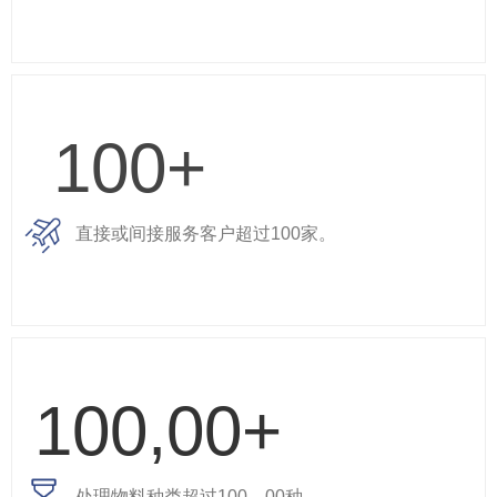
100+
直接或间接服务客户超过100家。
100,00+
处理物料种类超过100，00种。