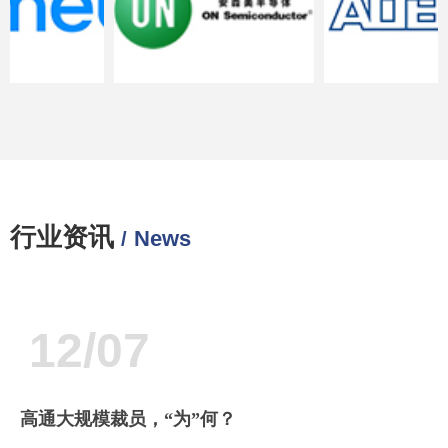
行业资讯
News
/
12/07
高通大规模裁员，“为”何？