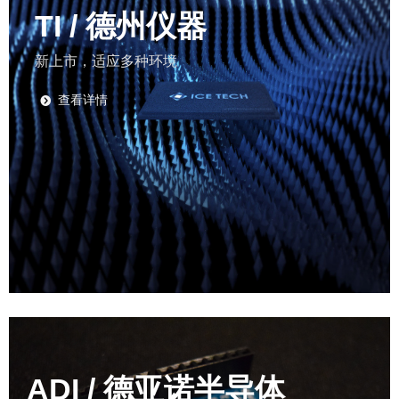
TI / 德州仪器
新上市，适应多种环境
查看详情
뀹
ADI / 德亚诺半
导体