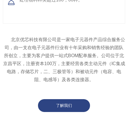
北京优芯科技有限公司是一家电子元器件产品综合服务公
司，由一支在电子元器件行业有十年采购和销售经验的团队
所创立，主要为客户提供一站式BOM配单服务。公司位于北
京昌平区，注册资本100万，主要经营各类主动元件（IC集成
电路，存储芯片，二、三极管等）和被动元件（电容、电
阻、电感等）及各类连接器。
了解我们