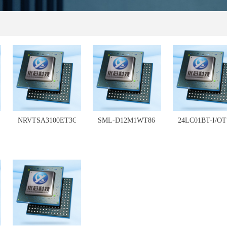
0
NRVTSA3100ET3G
SML-D12M1WT86
24LC01BT-I/OT