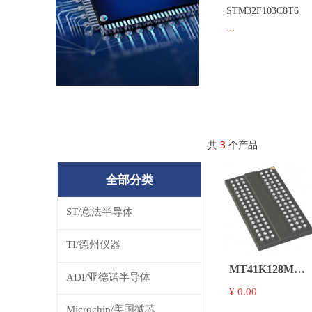
STM32F103C8T6
※百分百原装正品 ※
支持一片起订 ※ 价格
优势 ※欢迎咨询
共
3
个产品
全部分类
ST/意法半导体
TI/德州仪器
MT41K128M16J
ADI/亚德诺半导体
125:K
¥ 0.00
Microchip/美国微芯